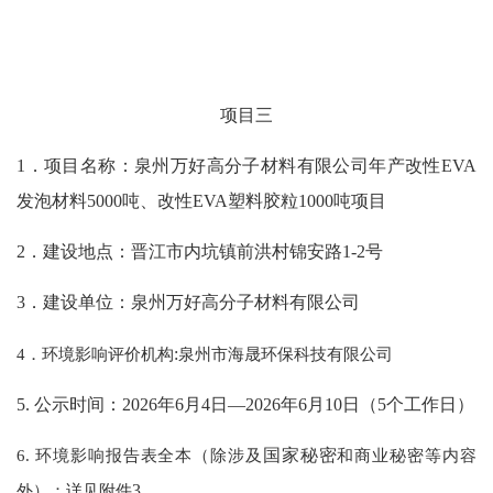
项目
三
1．项目名称：
泉州万好高分子材料有限公司年产改性
EVA
发泡材料5000吨、改性EVA塑料胶粒1000吨项目
2．建设地点：
晋江市内坑镇前洪村锦安路
1-2号
3．建设单位：
泉州万好高分子材料有限公司
4．环境影响评价机构
:
泉州市海晟环保科技有限公司
5. 公示时间：202
6
年
6
月
4
日
—202
6
年
6
月
10
日（
5
个工作日）
6. 环境影响报告表全本（除涉及
国家秘密
和商业秘密等内容
外）：详见附件
3
。