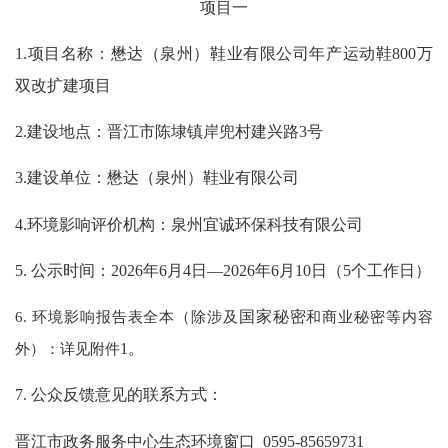
项目一
1.项目名称：
懋达（泉州）鞋业有限公司
年产运动鞋
800万
双改扩建项目
2.建设地点：
晋江市陈埭镇岸兜村建兴路
3号
3.建设单位：懋达（泉州）鞋业有限公司
4.环境影响评价机构：泉州宜诚环保科技有限公司
5. 公示时间：202
6
年
6
月
4
日
—202
6
年
6
月
10
日（
5
个工作日）
6. 环境影响报告表全本（除涉及
国家秘密
和商业秘密等内容
外）：详见附件
1
。
7. 公众反馈意见的联系方式：
晋江市政务服务中心生态环境窗口
0595-85659731