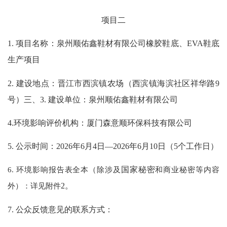
项目
二
1.
项目名称：泉州顺佑鑫鞋材有限公司橡胶鞋底、
EVA鞋底
生产项目
2.
建设地点：晋江市西滨镇农场（西滨镇海滨社区祥华路
9
号）三、
3.
建设单位：泉州顺佑鑫鞋材有限公司
4.
环境影响评价机构：
厦门森意顺环保科技有限公司
5. 公示时间：202
6
年
6
月
4
日
—202
6
年
6
月
10
日（
5
个工作日）
6. 环境影响报告表全本（除涉及
国家秘密
和商业秘密等内容
外）：详见附件
2
。
7. 公众反馈意见的联系方式：