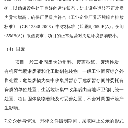
护，以确保设备处于良好的运转状态，防止设备运转不正常噪
声异常增高，确保厂界噪声符合《工业企业厂界环境噪声排放
标准》（GB 12348-2008）中3类标准（即昼间≤65dB
(
A
)
，夜间
≤55dB
(
A
)
）限值要求，项目的正常运营对周边环境影响较小。
（
4）固废
项目一般工业固废为边角料、废离型纸、废活性炭、
有机废气喷淋废液和化工助剂包装物，一般工业固废综合外
售处置；危险废物为集中收集后暂存于危废暂存间并委托有
资质的单位处置；生活垃圾集中收集后由当地环卫部门统一
处置。项目固体废物若能及时妥善处置，不会对周围环境产
生影响。
7.公众参与情况：环评文件编制期间，采取网上公示的形式