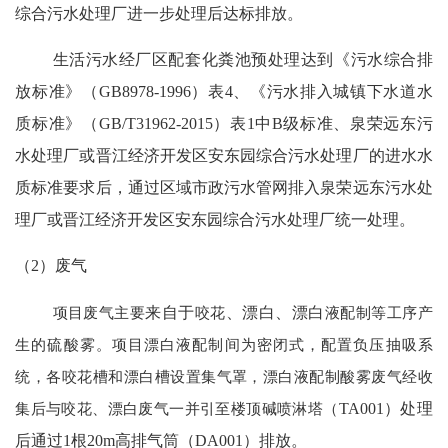
综合污水处理厂进一步处理后达标排放。
生活污水经厂区配套化粪池预处理达到《污水综合排
放标准》（
GB8978-1996）表4、《污水排入城镇下水道水
质标准》（GB/T31962-2015）表1中B级标准、泉荣远东污
水处理厂或晋江经济开发区安东园综合污水处理厂的进水水
质标准要求后，通过区域市政污水管网排入泉荣远东污水处
理厂或晋江经济开发区安东园综合污水处理厂统一处理。
（2）
废气
项目废气主要
来自于
咬花
、漂白、漂白
液配制等工序产
生的硫酸雾。项目漂白液配制间为密闭式，配置负压抽吸系
统，各咬花槽和漂白槽设置集气罩，漂白液配制酸雾废气经收
集后与咬花、漂白废气一并引至楼顶碱喷淋塔（
TA001）处理
后通过1根20m高排气筒（DA001）排放。