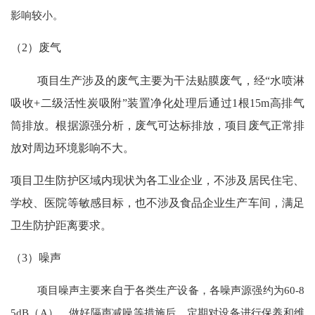
影响较小。
（
2）废气
项目生产涉及的废气主要为干法贴膜废气，经
“水喷淋
吸收+二级活性炭吸附”装置净化处理后通过1根15m高排气
筒排放。根据源强分析，废气可达标排放，项目废气正常排
放对周边环境影响不大。
项目卫生防护区域内现状为各工业企业，不涉及居民住宅、
学校、医院等敏感目标，也不涉及食品企业生产车间，满足
卫生防护距离要求。
（
3）噪声
项目噪声主要
来自于
各类生产设备，各噪声源强约为
60-8
5dB（A），做好隔声减噪等措施后，定期对设备进行保养和维