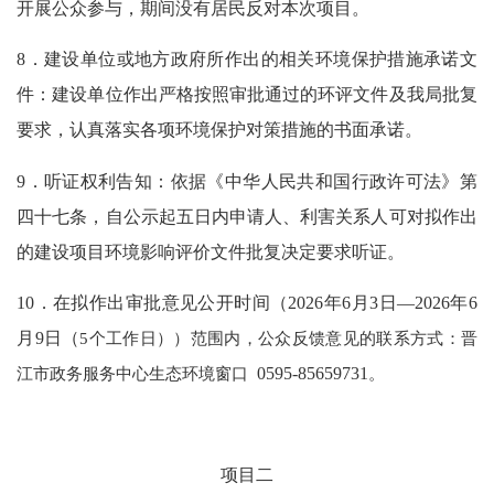
开展公众参与，期间没有居民反对本次项目。
8．
建设单位或地方政府所作出的相关环境保护措施承诺文
件：建设单位作出严格按照审批通过的环评文件及我局批复
要求，认真落实各项环境保护对策措施的书面承诺。
9．听证权利告知：依据《中华人民共和国行政许可法》第
四十七条，自公示起五日内申请人、利害关系人可对拟作出
的建设项目环境影响评价文件批复决定要求听证。
10．在拟作出审批意见公开时间（202
6
年
6
月
3
日
—202
6
年
6
月
9
日（
5个工作日））范围内，公众反馈意见的联系方式：晋
江市政务服务中心生态环境窗口
0595-85659731
。
项
目
二