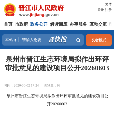
繁体
登录
注册
首页
市政府
政务公开
解读回应
办事服务
互动交流
印
长者模式
泉州市晋江生态环境局拟作出环评
审批意见的建设项目公开20260603
时间：2026-06-02 17:24
浏览量：
99
泉州市晋江生
态环
境局
拟
作出
环评审
批
意
见
的建
设项
目公
开
20260603