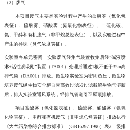
（
2）废气
本项目废气主要是实验过程中产生的盐酸雾（氯化氢
表征）、硫酸雾、硝酸雾（氮氧化物表征）、二硫化碳、
氨、甲醇和有机废气（非甲烷总烃表征），以及实验过程中
产生的异味（臭气浓度表征）。
实验室各单元密闭，实验废气经集气装置收集后经
“碱液喷
淋+活性炭吸附”装置（TA001）处理后通过1根不低于35m高
排气筒（DA001）排放。微生物实验室为密闭负压，微生物
培养废气经生物安全柜自带高效过滤器过滤截留生物气溶胶
后，排入实验室通风系统，经排气管道引至屋顶排放。
项目盐酸雾（氯化氢表征）、硫酸雾、硝酸雾（氮氧
化物表征）、甲醇和有机废气（非甲烷总烃表征）排放执行
《大气污染物综合排放标准》（
GB16297-1996）表2二级排