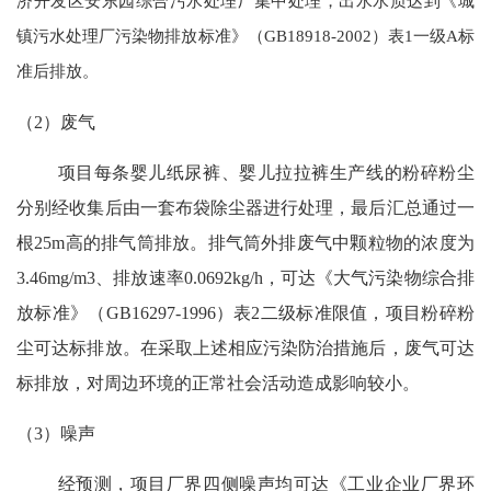
济开发区安东园综合污水处理厂集中处理，出水水质达到《城
镇污水处理厂污染物排放标准》（GB18918-2002）表1一级A标
准后排放。
（
2）废气
项目每条婴儿纸尿裤、婴儿拉拉裤生产线的粉碎粉尘
分别经收集后由一套布袋除尘器进行处理，最后汇总通过一
根
25m高的排气筒排放。排气筒外排废气中颗粒物的浓度为
3.46mg/m3、排放速率0.0692kg/h，可达《大气污染物综合排
放标准》（GB16297-1996）表2二级标准限值，项目粉碎粉
尘可达标排放。在采取上述相应污染防治措施后，废气可达
标排放，对周边环境的正常社会活动造成影响较小。
（
3）噪声
经预测，项目厂界四侧噪声均可达《工业企业厂界环