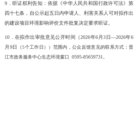
9．听证权利告知：依据《中华人民共和国行政许可法》第
四十七条，自公示起五日内申请人、利害关系人可对拟作出
的建设项目环境影响评价文件批复决定要求听证。
10．在拟作出审批意见公开时间（202
6
年
6
月
3
日
—202
6
年
6
月
9
日（
5个工作日））范围内，公众反馈意见的联系方式：晋
江市政务服务中心生态环境窗口
0595-85659731
。