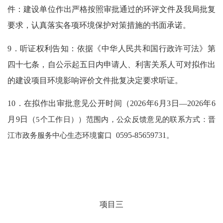
件：建设单位作出严格按照审批通过的环评文件及我局批复
要求，认真落实各项环境保护对策措施的书面承诺。
9．听证权利告知：依据《中华人民共和国行政许可法》第
四十七条，自公示起五日内申请人、利害关系人可对拟作出
的建设项目环境影响评价文件批复决定要求听证。
10．在拟作出审批意见公开时间（202
6
年
6
月
3
日
—202
6
年
6
月
9
日（
5个工作日））范围内，公众反馈意见的联系方式：晋
江市政务服务中心生态环境窗口
0595-85659731
。
项
目
三