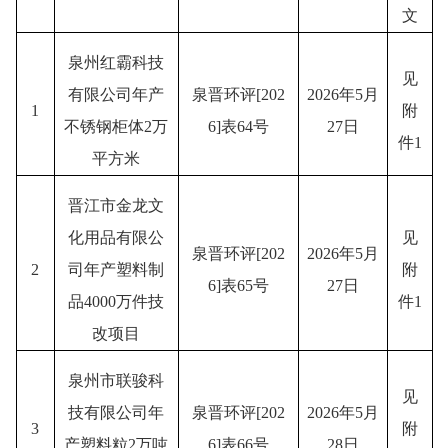
文
泉州红霸科技
见
有限公司年产
泉晋环评
[202
2026年5月
1
附
不锈钢柜体
2万
6]表64号
27日
件
1
平方米
晋江市金龙文
化用品有限公
见
泉晋环评
[202
2026年5月
2
司年产塑料制
附
6]表65号
27日
品
4000万件技
件
1
改项目
泉州市联骏科
见
技有限公司年
泉晋环评
[202
2026年5月
3
附
产塑料粒
2万吨
6]表66号
28日