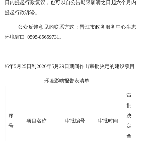
日内提起行政复议，也可以自公告期限届满之日起
六
个月内
提起行政诉讼。
公众反馈意见的联系方式：晋江市
政务
服务中心
生态
环境
窗口
0595-85659731
。
2026
年
5
月
25
日到
2026
年
5
月
29
日
期间作出审批决定的建设项目
环境
影响
报告表
清单
审
批
序
决
项目名称
审批编号
审批时间
号
定
全