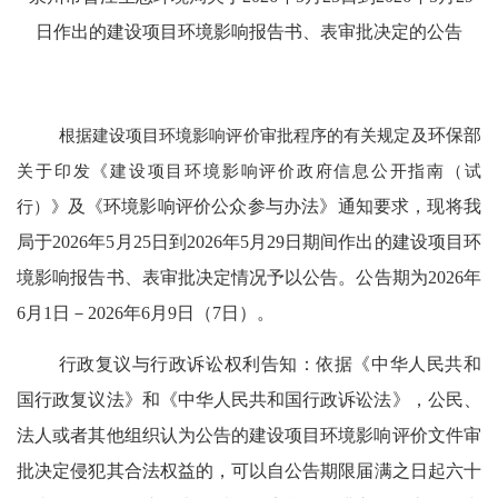
日
作
出的建设项目环境影响报告书、表审批决定的公告
根据建设项目环境影响评价审批程序的有关规定及
环保部
关于印发《建设项目环境影响评价政府信息公开指南（试
行）》
及《环境影响评价公众参与办法》
通知要求，现将我
局
于
2026
年
5
月
25
日到
2026
年
5
月
29
日
期间作出的建设项目环
境影响报告书、表
审批决定情况予以公告
。公告期为
20
26
年
6
月
1
日－
20
26
年
6
月
9
日（
7
日）
。
行政
复议与行政诉讼权利告知：依据《中华人民共和
国行政复议法》和《中华人民共和国行政诉讼法》，公民、
法人或者其他组织认为公告的建设项目环境影响评价文件审
批决定侵犯其合法权益的，可以
自
公告期限届满之日起六十