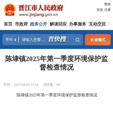
繁体
登录
注册
首页
市政府
政务公开
解读回应
办事服务
互动交流
印
长者模式
陈埭镇2025年第一季度环境保护监
督检查情况
时间：2025-04-04 22:18
浏览量：
96
陈埭镇
202
5
年第
一
季度环境保护监督检查情况