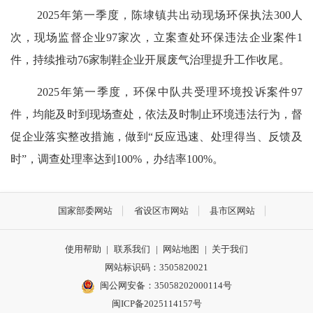
202
5
年第
一
季度，陈埭镇共出动现场环保执法
300
人
次，现场监督企业
97
家次，
立案查处环保违法企业案件
1
件
，
持续
推动
76
家制鞋企业开展废气治理提升工作
收尾
。
202
5
年第
一
季度，环保中队共受理环境投诉案件
97
件，均能及时到现场查处，依法及时制止环境违法行为，督
促企业落实整改措施，做到
“反应迅速、处理得当、反馈及
时”，调查处理率达到
100%
，办结率
100%
。
国家部委网站
省设区市网站
县市区网站
使用帮助
|
联系我们
|
网站地图
|
关于我们
网站标识码：3505820021
闽公网安备：35058202000114号
闽ICP备2025114157号