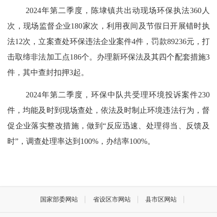
202
4
年第
二
季度，陈埭镇共出动现场环保执法
360
人
次，现场监督企业
180
家次，利用夜间及节假日开展
错时
执
法
12
次，立案查处环保违法企业案件
4
件，罚款
89236
元，打
击取缔非法加工点
186
个。办理新环保法及其四个配套措施
3
件，其中查封扣押
3
起。
202
4
年第
二
季度，环保中队共受理环境投诉案件
230
件，均能及时到现场查处，依法及时制止环境违法行为，督
促企业落实整改措施，做到
“反应迅速、处理得当、反馈及
时”，调查处理率达到
100%
，办结率
100%
。
国家部委网站
省设区市网站
县市区网站