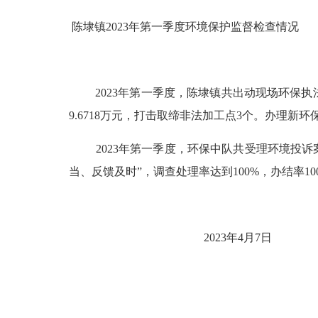
陈埭镇
202
3
年第
一
季度环境保护监督检查情况
202
3
年第
一
季度，陈埭镇共出动现场环保执
9.6718
万元，打击取缔非法加工点
3
个。办理新环
202
3
年第
一
季度，环保中队共受理环境投诉
当、反馈及时”，调查处理率达到
100%
，办结率
10
202
3
年
4
月
7
日