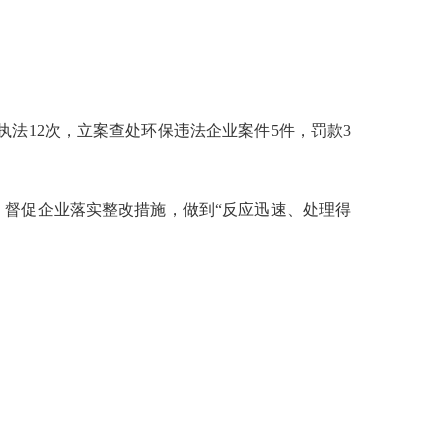
执法
1
2
次，立案查处环保违法企业案件
5
件，罚款
3
，督促企业落实整改措施，做到
“反应迅速、处理得