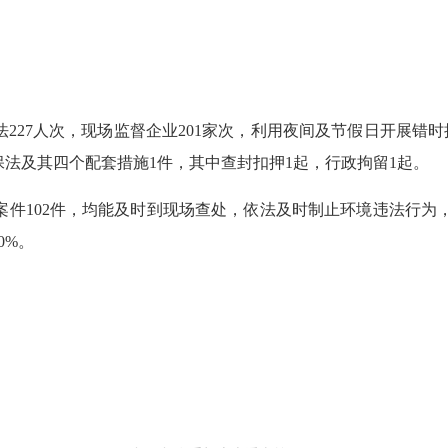
法
227
人次，现场监督企业
201
家次，利用夜间及节假日开展
错时
保法及其四个配套措施
1
件，其中查封扣押
1
起，行政拘留
1
起。
案件
102
件，均能及时到现场查处，依法及时制止环境违法行为
0%
。