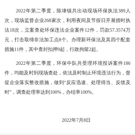
2022
年第二季度，陈埭镇共出动现场环保执法
389
人
次，现场监督企业
268
家次，利用夜间及节假日开展措时执
法
18
次，立案查处环保违法企业案件
12
件，罚款
57.3574
万
元，打击取缔非法加工点
8
个。办理新环保法及其四个配套
措施
11
件，其中查封扣押
9
起，行政拘留
2
起。
2022
年第二季度，环保中队共受理环境投诉案件
186
件，均能及时到现场查处，依法及时制止环境违法行为，督
促企业落实整改措施，做到“反应迅速、处理得当、反馈及
时”，调查处理率达到
100%
，办结率
100%
。
2022
年
7
月
8
日