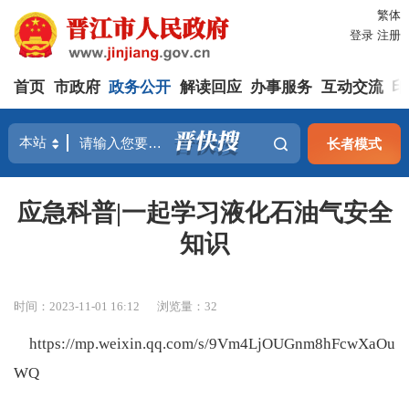
繁体
登录
注册
首页
市政府
政务公开
解读回应
办事服务
互动交流
印
长者模式
应急科普|一起学习液化石油气安全
知识
时间：2023-11-01 16:12
浏览量：
32
https://mp.weixin.qq.com/s/9Vm4LjOUGnm8hFcwXaOu
WQ