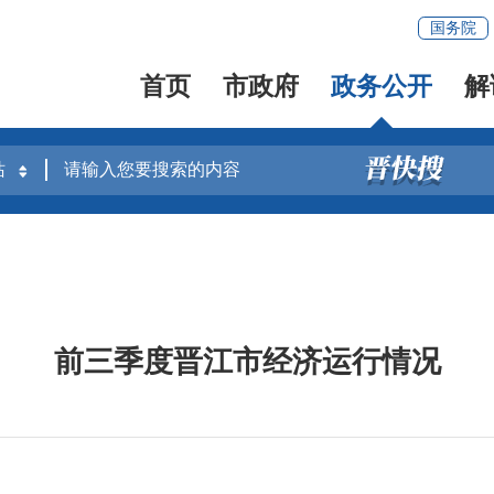
国务院
首页
市政府
政务公开
解
前三季度晋江市经济运行情况