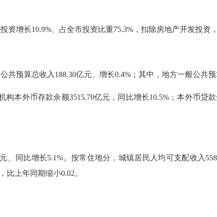
10.9%、占全市投资比重75.3%，扣除房地产开发投资，增
总收入188.30亿元、增长0.4%；其中，地方一般公共预算收入
存款余额3515.70亿元，同比增长10.5%；本外币贷款余额26
同比增长5.1%。按常住地分，城镇居民人均可支配收入55851
，比上年同期缩小0.02。