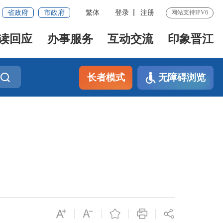
省政府
市政府
繁体
登录
注册
网站支持IPV6
读回应
办事服务
互动交流
印象晋江
长者模式
无障碍浏览