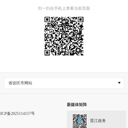
扫一扫在手机上查看当前页面
省设区市网站
新媒体矩阵
ICP备2025114157号
晋江政务
务