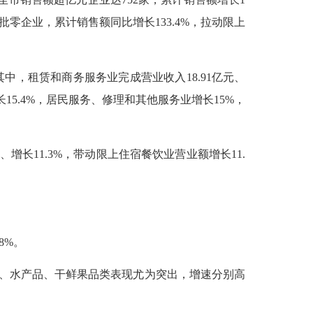
上批零企业，累计销售额同比增长133.4%，拉动限上
中，租赁和商务服务业完成营业收入18.91亿元、
长15.4%，居民服务、修理和其他服务业增长15%，
、增长11.3%，带动限上住宿餐饮业营业额增长11.
8%。
、水产品、干鲜果品类表现尤为突出，增速分别高