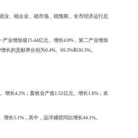
稳就业、稳企业、稳市场、稳预期，全市经济运行总
业增加值15.44亿元、增长4.8%，第二产业增加
DP增长的贡献率分别为0.4%、69.3%和30.3%。
长4.2%；畜牧业产值1.52亿元、增长1.6%；农
、增长5.1%，其中，远洋捕捞同比增长44.1%。