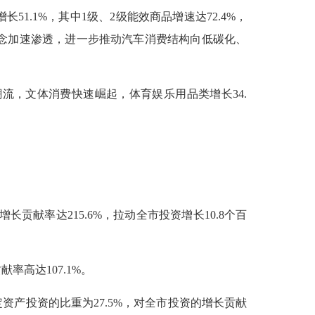
1%，其中1级、2级能效商品增速达72.4%，
行理念加速渗透，进一步推动汽车消费结构向低碳化、
，文体消费快速崛起，体育娱乐用品类增长34.
贡献率达215.6%，拉动全市投资增长10.8个百
高达107.1%。
产投资的比重为27.5%，对全市投资的增长贡献