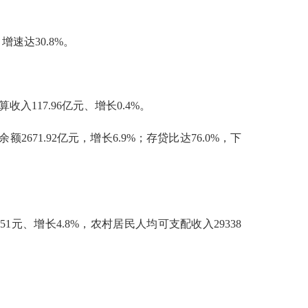
速达30.8%。
117.96亿元、增长0.4%。
71.92亿元，增长6.9%；存贷比达76.0%，下
元、增长4.8%，农村居民人均可支配收入29338