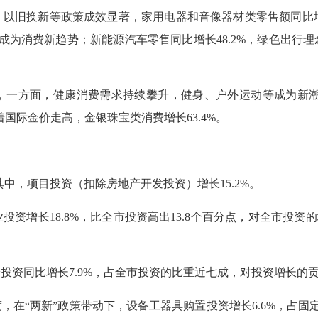
换新等政策成效显著，家用电器和音像器材类零售额同比增长51.
品成为消费新趋势；新能源汽车零售同比增长48.2%，绿色出
方面，健康消费需求持续攀升，健身、户外运动等成为新潮流
着国际金价走高，金银珠宝类消费增长63.4%。
，项目投资（扣除房地产开发投资）增长15.2%。
18.8%，比全市投资高出13.8个百分点，对全市投资的增长
比增长7.9%，占全市投资的比重近七成，对投资增长的贡献率
“两新”政策带动下，设备工器具购置投资增长6.6%，占固定资