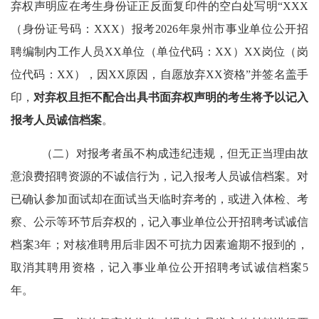
弃权
声明应在考生身份证
正反面
复印件的空白
处写明
“
XXX
（身份证号码：
XXX
）报考
2026
年泉州市事业单位公开招
聘编制内工作人员
XX
单位（单位代码：
XX
）
XX
岗位（岗
位代码：
XX
），因
XX
原因，自愿放弃
XX
资格
”
并签名
盖手
印
，
对弃权且拒不配合出具书面弃权声明的考生将予以记入
报考人员诚信档案
。
（二）对报考者虽不构成违纪违规，但无正当理由故
意浪费招聘资源的不诚信行为，记入报考人员诚信档案。对
已确认参加面试却在面试当天临时弃考的，或进入体检、考
察、公示等环节后弃权的，记入事业单位公开招聘考试诚信
档案
3
年；对核准聘用后非因不可抗力因素逾期不报到的，
取消其聘用资格，记入事业单位公开招聘考试诚信档案
5
年。