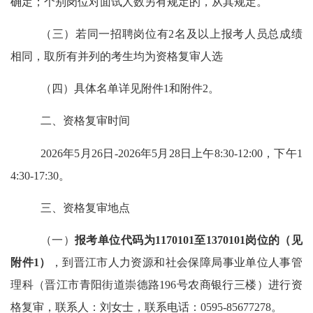
确定；个别岗位对面试人数另有规定的，从其规定。
（三）
若同一招聘岗位有
2
名及以上报考人员总成绩
相同，取所有并列的考生均为资格复审人选
（四）
具体名单详见附件
1
和附件
2
。
二、资格复审
时间
2026
年
5
月
26
日
-2026
年
5
月
28
日上午
8:30-12:00
，下午
1
4:30-17:30
。
三、
资格复审
地点
（一）
报考单位代码为
1170101
至
1370101
岗位的（见
附件
1
）
，到晋江市人力资源和社会保障局事业单位人事管
理科（晋江市青阳街道崇德路
196
号农商银行三楼）进行资
格复审，联系人：刘女士，联系电话：
0595-85677278
。