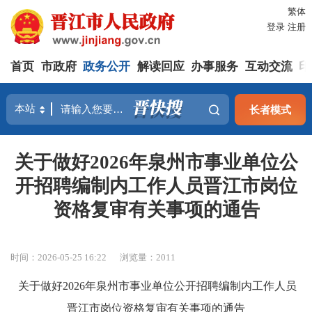
繁体
登录
注册
首页
市政府
政务公开
解读回应
办事服务
互动交流
印
长者模式
关于做好2026年泉州市事业单位公
开招聘编制内工作人员晋江市岗位
资格复审有关事项的通告
时间：2026-05-25 16:22
浏览量：
2011
关于
做好
202
6
年泉州市事业单位公开招聘
编制内工作人员
晋江市岗位
资格
复审
有关事项的通告