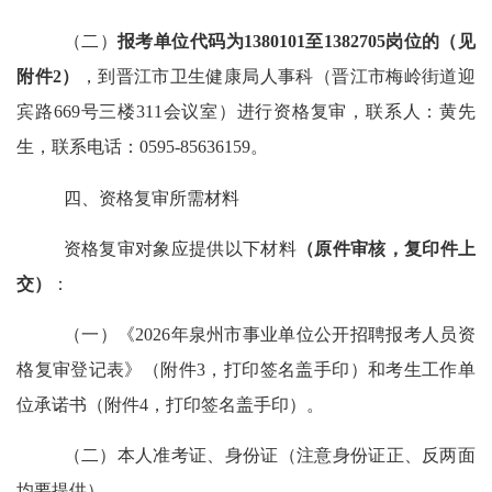
（二）
报考单位代码为
1380101
至
1382705
岗位的（见
附件
2
）
，到晋江市卫生健康局人事科（晋江市梅岭街道迎
宾路
669
号三楼
311
会议室）进行资格复审，联系人：黄先
生，联系电话：
0595-85636159
。
四、资格复审所需材料
资格复审对象应提供以下材料
（原件审核，复印件上
交）
：
（一）《
2026
年泉州市事业单位公开招聘报考人员资
格复审登记表》（附件
3
，打印签名盖手印）和考生工作单
位承诺书（附件
4
，打印签名盖手印）。
（二）本人准考证、身份证（注意身份证正、反两面
均要提供）。