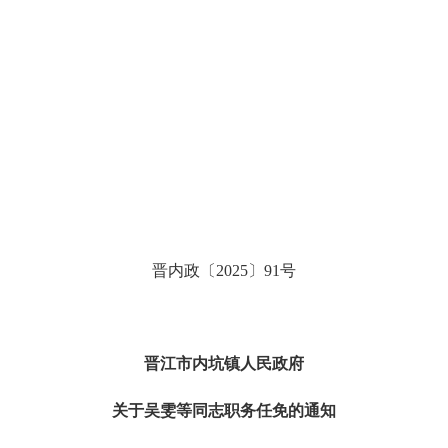
晋内政〔
202
5
〕
91
号
晋江市内坑镇人民政府
关于
吴雯
等同志职务任
免的通知