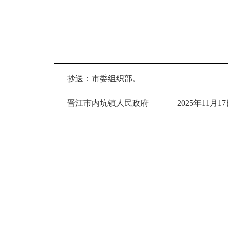
抄送：市委组织部
。
晋江市内坑镇人民政府
20
25
年
11
月
17