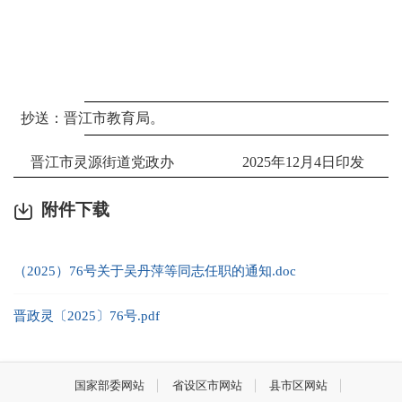
抄送：
晋江市教育局
。
晋江市灵源街道党政办
202
5
年
12
月
4
日印发
附件下载
（2025）76号关于吴丹萍等同志任职的通知.doc
晋政灵〔2025〕76号.pdf
国家部委网站
省设区市网站
县市区网站