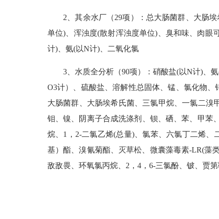
2、其余水厂（29项）：总大肠菌群、大肠埃希
单位)、浑浊度(散射浑浊度单位)、臭和味、肉眼
计)、氨(以N计)、二氧化氯
3、水质全分析（90项）：硝酸盐(以N计)、氨(
O3计）、硫酸盐、溶解性总固体、锰、氯化物、
大肠菌群、大肠埃希氏菌、三氯甲烷、一氯二溴
钼、镍、阴离子合成洗涤剂、钡、硒、苯、甲苯、二
烷、1，2-二氯乙烯(总量)、氯苯、六氯丁二
基）酯、溴氰菊酯、灭草松、微囊藻毒素-LR(藻
敌敌畏、环氧氯丙烷、2，4，6-三氯酚、铍、贾