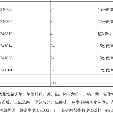
0240722
24
15份做3
0240805
32
12份做3
0240819
4
监测出厂
0241014
24
15份做3
0241028
24
15份做3
0241104
32
12份做3
329
肠埃希氏菌、菌落总数、砷、镉、铬（六价）、铅、汞、氰化物
乙酸、三氯乙酸、亚氯酸盐、氯酸盐、色度(铂钴色度单位)、浑
固体、总硬度(以CaCO3计）、高锰酸盐指数(以O2计)、氨(