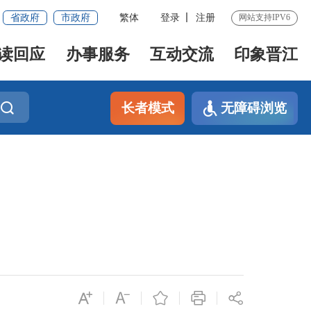
省政府
市政府
繁体
登录
注册
网站支持IPV6
读回应
办事服务
互动交流
印象晋江
长者模式
无障碍浏览