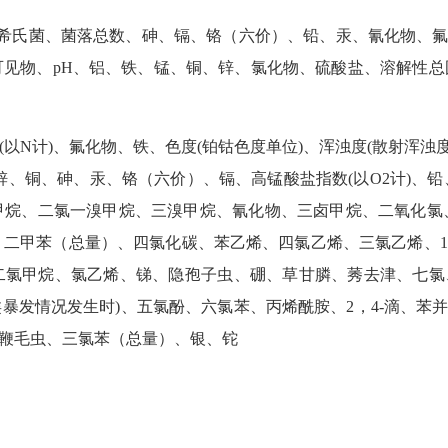
氏菌、菌落总数、砷、镉、铬（六价）、铅、汞、氰化物、氟化
可见物、pH、铝、铁、锰、铜、锌、氯化物、硫酸盐、溶解性总固体
以N计)、氟化物、铁、色度(铂钴色度单位)、浑浊度(散射浑浊度
锌、铜、砷、汞、铬（六价）、镉、高锰酸盐指数(以O2计)、
甲烷、二氯一溴甲烷、三溴甲烷、氰化物、三卤甲烷、二氧化氯、
甲苯（总量）、四氯化碳、苯乙烯、四氯乙烯、三氯乙烯、1，1
烯、二氯甲烷、氯乙烯、锑、隐孢子虫、硼、草甘膦、莠去津、七氯
类暴发情况发生时)、五氯酚、六氯苯、丙烯酰胺、2，4-滴、苯并
第鞭毛虫、三氯苯（总量）、银、铊