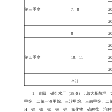
第三季度
7、8
2
2
8
2
2
第四季度
10、11
2
2
合计
1、青阳、磁灶水厂（38项）：总大肠菌群、大
甲烷、二氯一溴甲烷、三溴甲烷、三卤甲烷、二氯
H、铝、铁、锰、铜、锌、氯化物、硫酸盐、溶解性总