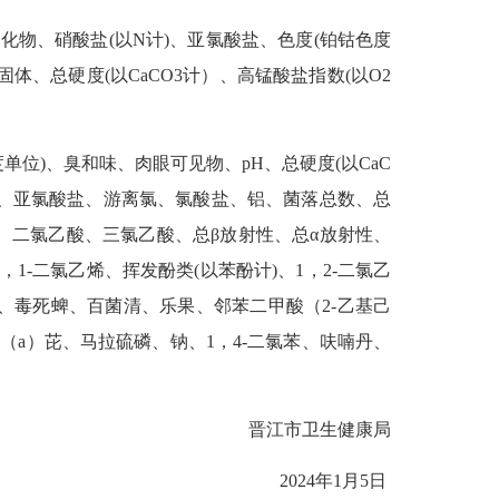
物、硝酸盐(以N计)、亚氯酸盐、色度(铂钴色度
、总硬度(以CaCO3计）、高锰酸盐指数(以O2
单位)、臭和味、肉眼可见物、pH、总硬度(以CaC
铅、亚氯酸盐、游离氯、氯酸盐、铝、菌落总数、总
二氯乙酸、三氯乙酸、总β放射性、总α放射性、
-二氯乙烯、挥发酚类(以苯酚计)、1，2-二氯乙
、毒死蜱、百菌清、乐果、邻苯二甲酸（2-乙基己
（a）芘、马拉硫磷、钠、1，4-二氯苯、呋喃丹、
晋江市卫生健康局
2024年1月5日