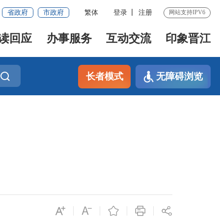
省政府
市政府
繁体
登录
注册
网站支持IPV6
读回应
办事服务
互动交流
印象晋江
长者模式
无障碍浏览