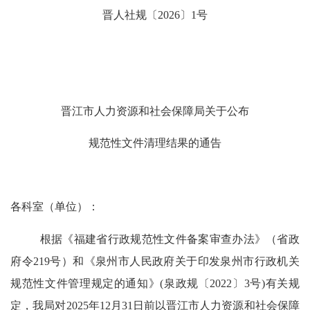
晋
人社
规
〔
202
6
〕
1
号
晋江市人力资源和社会保障局关于公布
规范性文件清理结果的通告
各科室（单位）：
根据《福建省行政规范性文件备案审查办法》（省政
府令
219
号）和《泉州市人民政府关于印发泉州市行政机关
规范性文件管理规定的通知》
(
泉政
规
〔
20
22
〕
3
号
)
有关规
定，我局对
202
5
年
12
月
31
日前以晋江市人力资源和社会保障