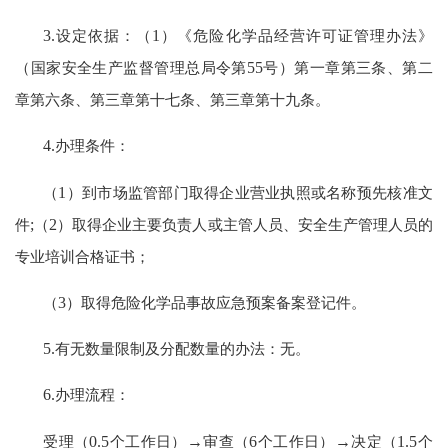
3.
设定依据：（
1
）《危险化学品经营许可证管理办法》
（国家安全生产监督管理总局令第
55
号）第一章第三条、第二
章第六条、第三章第十七条、第三章第十九条。
4.
办理条件：
（
1
）到市场监管部门取得企业营业执照或名称预先核准文
件
;
（
2
）取得企业主要负责人或主管人员、安全生产管理人员的
专业培训合格证书；
（
3
）取得危险化学品事故应急预案备案登记件。
5.
有无数量限制及分配数量的办法：无。
6.
办理流程：
受理（
0.5
个工作日）
→
审查（
6
个工作日）
→
决定（
1.5
个