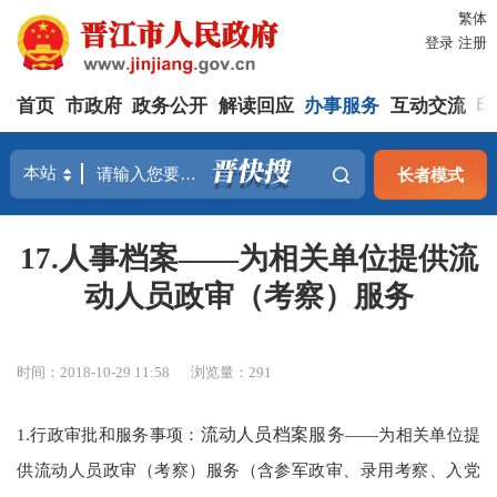
繁体
登录
注册
首页
市政府
政务公开
解读回应
办事服务
互动交流
印
长者模式
17.人事档案——为相关单位提供流
动人员政审（考察）服务
时间：2018-10-29 11:58
浏览量：
291
1.行政审批和服务事项：
流动人员档案服务
——为相关单位提
供流动人员政审（考察）服务（含参军政审、录用考察、入党