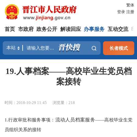
繁体
登录
注册
首页
市政府
政务公开
解读回应
办事服务
互动交流
印
长者模式
19.人事档案——高校毕业生党员档
案接转
时间：2018-10-29 11:45
浏览量：
218
1.行政审批和服务事项：
流动人员档案服务
——高校毕业生党
员组织关系的接转