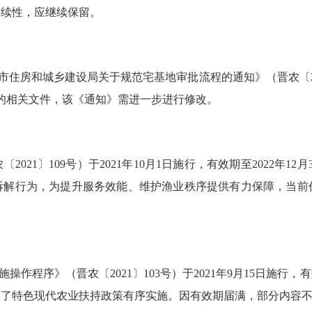
连续性，应继续保留。
市住房和城乡建设局关于规范宅基地审批流程的通知》（晋农〔
的相关文件，
该
《通知》需进一步进行
修改
。
农〔
2021
〕
109
号
）于
2021
年
10
月
1
日施行，
有效期至
2022
年
12
月
拆解行为
，为
提升服务效能、维护渔业秩序
提供有力保障
，当前
施操作程序》（
晋农〔
2021
〕
103
号
）于
2021
年
9
月
15
日施行，有
保了特色现代农业扶持政策有序实施。
因有效期届满，部分内容