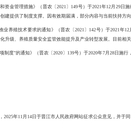
目和资金管理措施》（
晋农〔
2021
〕
149
号
）于
2021
年
12
月
29
日施
县创建提供了制度支撑。
因有效期届满，部分内容与当前扶持方
渔业养殖技术要求的通知
》（
晋农〔
2021
〕
142
号
）于
2021
年
12
准化升级、养殖质量安全监管效能提升及产业转型发展。目前相
三项制度”的通知》（晋农〔2020〕139号）于
2020
年
7
月
28日
施行
，
2025
年
11
月
14
日于晋江市人民政府网站征求公众意见，并于同