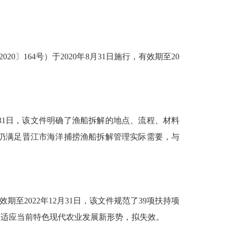
2020〕164
号）于
2020年8月
31
日
施行，
有效期至
20
31
日，该文件
明确了渔船拆解的地点、流程、材料
仍满足晋江市海洋捕捞渔船拆解管理实际需要，与
效期至
2022
年
12
月
31
日，该文件规范了
39
项扶持项
不适应当前特色现代农业发展新形势，拟失效。