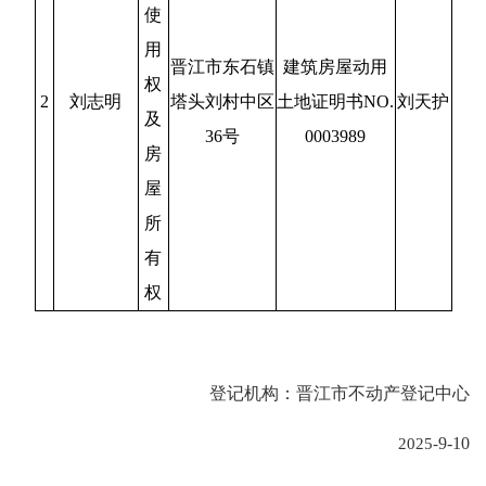
使
用
晋江市东石镇
建筑房屋动用
权
2
刘志明
塔头刘村中区
土地证明书
NO.
刘天护
及
36号
0003989
房
屋
所
有
权
登记机构：晋江市不动产登记中心
2025-
9-10