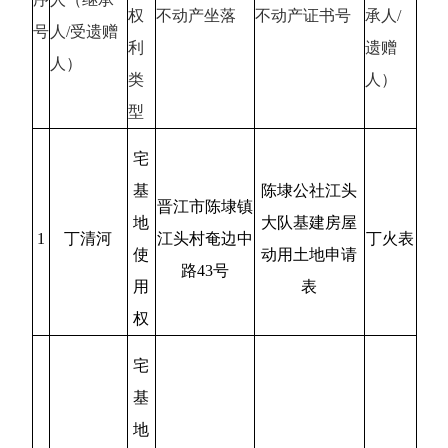
权
不动产坐落
不动产证书号
承人
/
号
人
/受遗赠
利
遗赠
人）
类
人）
型
宅
基
陈埭公社江头
晋江市陈埭镇
地
大队基建房屋
1
丁清河
江头村奄边中
丁火表
使
动用土地申请
路
43号
用
表
权
宅
基
地