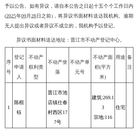
予以公告。如有异议，请自本公告之日起十五个个工作日内
(
2025
年
09
月
28
日之前
)
，将异议书面材料送达我机构。逾期
无人提出异议或者异议不成立的，我机构予以登记。
异议书面材料送达地址：晋江市不动产登记中心。
登记
不动产
不动产面
用途
备
序
不动产坐
不动产单
申请
权利类
积
(
平方
注
号
落
元号
人
型
米
)
晋江市池
建筑
:269.1
陈楦
店镇仕春
1
3
住宅
钰
村西区
17
宗地
:116
7号