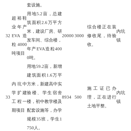
套设施。
用地
5.2
亩，总建
超裕鞋
筑面积
2.6
万平方
业年产
综合楼正在装
米，建设厂房、研
内坑
32
EVA造
20000
3000
修收尾，待验
发车间、综合楼，
镇
粒4000
收。
年产
EVA
造粒
400
吨项目
0
吨。
用地
59.2
亩，新增
建筑面积
1.6
万平
内坑中
方米，新建高中实
施工证已办
学扩建
验楼、学生宿舍
内坑
33
8934
500
理，正在进行
工程一
楼，初中教学楼及
镇
土地平整。
期项目
配套设施等，办学
规模
35
班，学生
1
750
人。