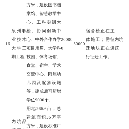
方米，建设图书档
案馆、智慧教学中
心、工科实训大
泉州职
楼、协同创新中
宿舍楼正在主
业技术
心、中外合作办学
20000
体施工；需征
内坑
16
30000
大学三
项目用房、大学科
0
迁地块正在进
镇
期工程
技园、体育场馆、
行征迁工作。
食堂、宿舍、学术
交流中心、附属幼
儿园及配套设施
等，建成后可新增
学位
9000
个。
用地
266.6
亩，总
建筑面积
36
万平
内坑品
方米，建设标准厂