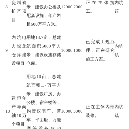
瓷增资
正在主体施
内坑
8
米，建设办公楼及
12000
2000
扩产项
工。
镇
配套设施，年产岩
目
板
600
万平方米。
内坑电
用地
13.7
亩，总建
已完成工规办
力设施
筑面积
5000
平方
内坑
9
10000
1000
理，正在研究
仓库建
米，建设设施存储
镇
施工方案。
设项目
仓库。
用地
10
亩，总建
筑面积
1.7
万平方
米，建设厂房、办
建恒年
公楼、宿舍楼等，
产导向
正在主体内部
内坑
10
购置仪表车、普
10000
3000
轴10万
装修。
镇
车、平面磨、万能
个项目
磨等设备各
50