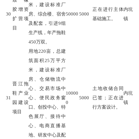
米，建设标准厂
胶增资
正在进行主体
内坑
30
房、综合楼、宿舍
50000
5000
扩营项
基础施工。
镇
及配套，引进
9
组
目
生产线，年产拖鞋
450
万双。
用地
220
亩，总建
筑面积
25
万平方
米，建设标准厂
房、仓储物流中
晋江拖
心、交易市场中
土地收储合同
鞋产业
10000
内坑
31
心、便民政务窗
5000
已签；正在进
园建设
0
镇
口、创投中心、特
行方案设计。
项目
色展厅、接待中
心、电商直播基
地、研发中心及配