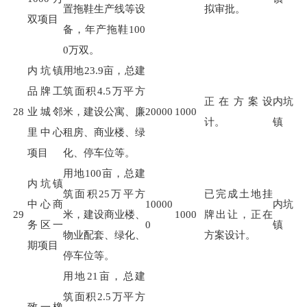
置拖鞋生产线等设
拟审批。
双项目
备，年产拖鞋
100
0
万双。
内坑镇
用地
23.9
亩，总建
品牌工
筑面积
4.5
万平方
正在方案设
内坑
28
业城邻
米，建设公寓、廉
20000
1000
计。
镇
里中心
租房、商业楼、绿
项目
化、停车位等。
用地
100
亩，总建
内坑镇
筑面积
25
万平方
已完成土地挂
中心商
10000
内坑
29
米，建设商业楼、
1000
牌出让，正在
务区一
0
镇
物业配套、绿化、
方案设计。
期项目
停车位等。
用地
21
亩，总建
筑面积
2.5
万平方
致一橡