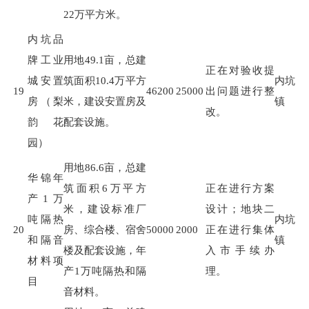
22
万平方米。
内坑品
牌工业
用地
49.1
亩，总建
正在对验收提
城安置
筑面积
10.4
万平方
内坑
19
46200
25000
出问题进行整
房（梨
米，建设安置房及
镇
改。
韵花
配套设施。
园）
用地
86.6
亩，总建
华锦年
筑面积
6
万平方
正在进行方案
产1万
米，建设标准厂
设计；地块二
吨隔热
内坑
20
房、综合楼、宿舍
50000
2000
正在进行集体
和隔音
镇
楼及配套设施，年
入市手续办
材料项
产
1
万吨隔热和隔
理。
目
音材料。