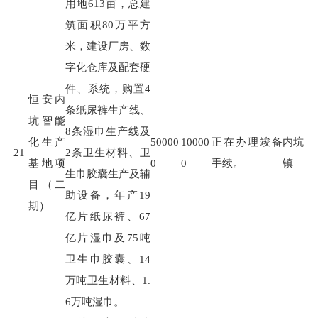
用地
613
亩，总建
筑面积
80
万平方
米，建设厂房、数
字化仓库及配套硬
件、系统，购置
4
恒安内
条纸尿裤生产线、
坑智能
8
条湿巾生产线及
化生产
50000
10000
正在办理竣备
内坑
21
2
条卫生材料、卫
基地项
0
0
手续。
镇
生巾胶囊生产及辅
目（二
助设备，年产
19
期）
亿片纸尿裤、
67
亿片湿巾及
75
吨
卫生巾胶囊、
14
万吨卫生材料、
1.
6
万吨湿巾。