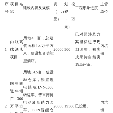
序
项目名
资
划投
主管
建设内容及规模
工程形象进度
号
称
（万
资
单位
元）
（万
元）
已对照涉及方
用地
4.5
亩，总建
内坑高
案指标进行规
筑面积
1.4
万平方
内坑
1
端酒店
20000
500
划调整，初步
米，建设复合功能
镇
项目
成果待自然资
型酒店。
源局评审。
用地
14.5
亩，建设
8#
仓库，购置锂
国星陶
电踏板
LVN6308
瓷年增
转运车、普雷德曼
产300
电动液压助力叉
内坑
2
万平方
20000
19500
已投用。
车、
EON
智能仓
镇