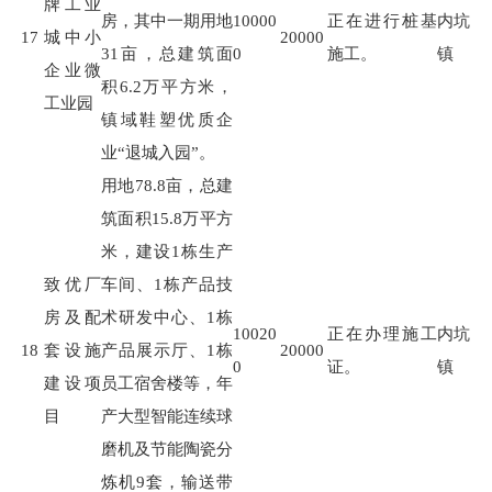
牌工业
房，其中一期用地
10000
正在进行桩基
内坑
17
城中小
20000
31
亩，总建筑面
0
施工。
镇
企业微
积
6.2
万平方米，
工业园
镇域鞋塑优质企
业
“
退城入园
”
。
用地
78.8
亩，总建
筑面积
15.8
万平方
米，建设
1
栋生产
致优厂
车间、
1
栋产品技
房及配
术研发中心、
1
栋
10020
正在办理施工
内坑
18
套设施
产品展示厅、
1
栋
20000
0
证。
镇
建设项
员工宿舍楼等，年
目
产大型智能连续球
磨机及节能陶瓷分
炼机
9
套，输送带