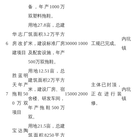
备，年产
1000
万
双塑料拖鞋。
用地
27.8
亩，总建
华志厂
筑面积
3.2
万平方
内坑
6
房改扩
米，建设标准厂房
30000
1000
工规已完成。
镇
建项目
及配套设施，年产
500
万双拖鞋。
用地
12.51
亩，总
胜蓝明
建筑面积
2
万平方
天年产
主体已封顶，
米，建设厂房、宿
内坑
7
拖鞋50
15000
2000
正在进行装
舍楼、研发车间，
镇
0万双
修。
年产拖鞋
500
万
项目
双。
用地
21.5
亩，总建
宝达陶
筑面积
8250
平方