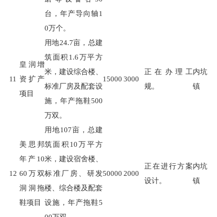
台，年产导向轴
1
0
万个。
用地
24.7
亩，总建
筑面积
1.6
万平方
皇润增
米，建设综合楼、
正在办理工
内坑
11
资扩产
15000
3000
标准厂房及配套设
规。
镇
项目
施，年产拖鞋
500
万双。
用地
107
亩，总建
美思邦
筑面积
10
万平方
年产10
米，建设宿舍楼、
正在进行方案
内坑
12
60万双
标准厂房、研发
50000
2000
设计。
镇
洞洞拖
楼、综合楼及配套
鞋项目
设施，年产拖鞋
5
00
万双。