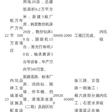
用地
20
亩，总建
筑面积
6.2
万平方
米，新建
3
栋厂
航万年
房，购置数控机床
产万向
20
台，
数控钻床
1
内坑
22
节500
30000
2000
工规已完成。
0
台，圆据机
15
镇
万套项
台，激光打标机
1
目
0
台，轴承磨床
5
台等设备，年产万
向节
500
万套。
新建道路、标准厂
内坑品
纵三路、古莲
房、消防站、围
牌工业
路一期施工；
墙、停车棚、挡
城基础
28928
横六路部分施
内坑
23
墙、灌溉渠改道
45000
设施及
0
工；石壁水库
镇
（二期）及园区幼
配套设
灌溉渠正在施