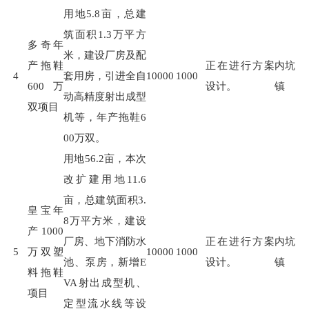
用地
5.8
亩，总建
筑面积
1.3
万平方
多奇年
米，建设厂房及配
产拖鞋
正在进行方案
内坑
4
套用房，引进全自
10000
1000
600万
设计。
镇
动高精度射出成型
双项目
机等，年产拖鞋
6
00
万双。
用地
56.2
亩，本次
改扩建用地
11.6
亩，总建筑面积
3.
皇宝年
8
万平方米，建设
产1000
厂房、地下消防水
正在进行方案
内坑
5
万双塑
10000
1000
池、泵房，新增
E
设计。
镇
料拖鞋
VA
射出成型机、
项目
定型流水线等设