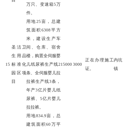
万只、变速箱
5
万
件。
用地
25
亩，总建
筑面积
6308
平方
米，建设生产车
圣洁卫
间、仓库、宿舍
生用品
楼，购置全伺服婴
正在办理施工
内坑
15
标准化
儿纸尿裤生产线
2
15000
3000
证。
镇
园区项
条、全伺服婴儿拉
目
拉裤生产线
3
条，
年产
3
亿片婴儿纸
尿裤、
5
亿片婴儿
拉拉裤。
用地
834.9
亩，总
建筑面积
60
万平