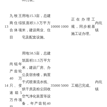
九牧王
用地
15.3
亩，总建
正在办理工
商住综
筑面积
1.3
万平方
内坑
13
10000
1000
规，同步桩基
合体项
米，建设商业、住
镇
施工证办理。
目
宅及配套设施。
用地
58.5
亩，总建
筑面积
11.5
万平方
尚锟年
米，建设厂房、办
产齿轮
公及宿舍楼，购置
40万
干式喷漆流水线、
内坑
14
只、变
35000
5000
工规已完成。
烘干房及粉尘回收
镇
速箱5
空气净化装置等设
万件项
备，年产齿轮
40
目