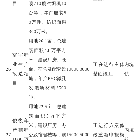
目
喷
710
喷汽织机
40
台等，年产服装
8
0
万件、纺织面料
300
万米。
用地
26.1
亩，总建
筑面积
4.8
万平方
富宇鞋
米，建设厂房、仓
业生产
正在进行主体
内坑
26
储、宿舍及配套设
10000
3000
改造项
基础施工。
镇
施，年产
PVC
微孔
目
发泡新材料
3500
吨。
用地
22.5
亩，总建
筑面积
5
万平方
俊悦年
米，建设厂房、办
正进行方案修
产拖鞋
内坑
27
公及宿舍楼等，购
15000
5000
改重新申报模
1000万
镇