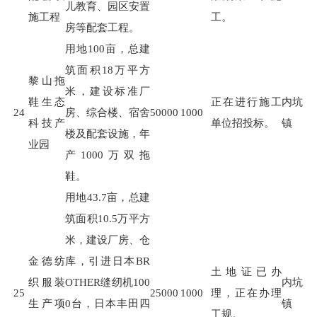
儿教育、园区安置
施工程
工。
房等配套工程。
用地
100
亩，总建
筑面积
18
万平方
黎山拖
米，建设标准厂
鞋生态
正在进行施工
内坑
24
房、综合楼、宿舍
50000
1000
科技产
单位招投标。
镇
楼及配套设施，年
业园
产
1000
万双拖
鞋。
用地
43.7
亩，总建
筑面积
10.5
万平方
米，建设厂房、仓
金德纺
库，引进日本
BR
土地证已办
织服装
OTHER
缝纫机
100
内坑
25
25000
1000
理，正在办理
生产项
0
台，日本丰田四
镇
工规。