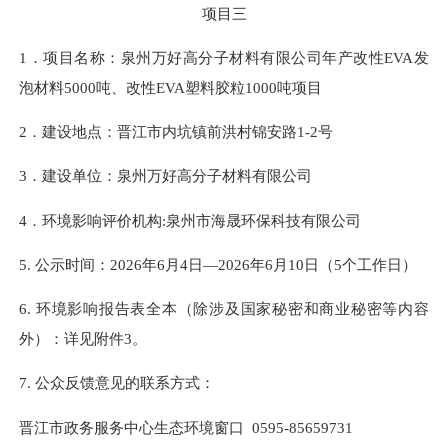
项目
三
1．项目名称：
泉州万好高分子材料有限公司年产改性
EVA发
泡材料5000吨、改性EVA塑料胶粒1000吨项目
2．建设地点：
晋江市内坑镇前洪村锦安路
1-2号
3．建设单位：
泉州万好高分子材料有限公司
4．环境影响评价机构
:
泉州市海晟环保科技有限公司
5. 公示时间：202
6
年
6
月
4
日
—202
6
年
6
月
10
日（
5
个工作日）
6. 环境影响报告表全本（除涉及
国家秘密
和商业秘密等内容
外）：详见附件
3
。
7. 公众反馈意见的联系方式：
晋江市政务服务中心生态环境窗口
0595-85659731