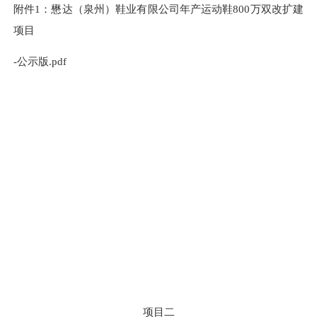
附件
1
：
懋达（泉州）鞋业有限公司年产运动鞋
800万双改扩建
项目
-
公示版
.pdf
项目
二