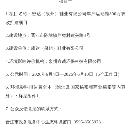
项目一
1.项目名称：
懋达（泉州）鞋业有限公司
年产运动鞋
800万双
改扩建项目
2.建设地点：
晋江市陈埭镇岸兜村建兴路
3号
3.建设单位：懋达（泉州）鞋业有限公司
4.环境影响评价机构：泉州宜诚环保科技有限公司
5. 公示时间：202
6
年
6
月
4
日
—202
6
年
6
月
10
日（
5
个工作日）
6. 环境影响报告表全本（除涉及
国家秘密
和商业秘密等内容
外）：详见附件
1
。
7. 公众反馈意见的联系方式：
晋江市政务服务中心生态环境窗口
0595-85659731