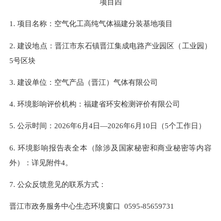
项目
四
1.
项目名称：空气化工高纯气体福建分装基地项目
2.
建设地点：晋江市东石镇晋江集成电路产业园区（工业园）
5号区块
3.
建设单位：空气产品（晋江）气体有限公司
4.
环境影响评价机构：福建省环安检测评价有限公司
5. 公示时间：202
6
年
6
月
4
日
—202
6
年
6
月
10
日（
5
个工作日）
6. 环境影响报告表全本（除涉及
国家秘密
和商业秘密等内容
外）：详见附件
4
。
7. 公众反馈意见的联系方式：
晋江市政务服务中心生态环境窗口
0595-85659731