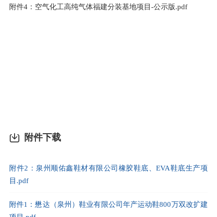
附件
4
：
空气化工高纯气体福建分装基地项目
-
公示版
.pdf
附件下载
附件2：泉州顺佑鑫鞋材有限公司橡胶鞋底、EVA鞋底生产项
目.pdf
附件1：懋达（泉州）鞋业有限公司年产运动鞋800万双改扩建
项目.pdf