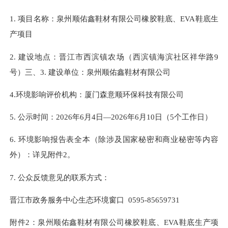
1.
项目名称：泉州顺佑鑫鞋材有限公司橡胶鞋底、
EVA鞋底生
产项目
2.
建设地点：晋江市西滨镇农场（西滨镇海滨社区祥华路
9
号）三、
3.
建设单位：泉州顺佑鑫鞋材有限公司
4.
环境影响评价机构：
厦门森意顺环保科技有限公司
5. 公示时间：202
6
年
6
月
4
日
—202
6
年
6
月
10
日（
5
个工作日）
6. 环境影响报告表全本（除涉及
国家秘密
和商业秘密等内容
外）：详见附件
2
。
7. 公众反馈意见的联系方式：
晋江市政务服务中心生态环境窗口
0595-85659731
附件
2
：泉州顺佑鑫鞋材有限公司橡胶鞋底、
EVA鞋底生产项