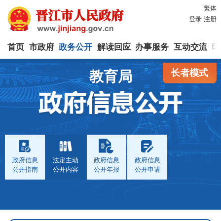
繁体
登录
注册
首页
市政府
政务公开
解读回应
办事服务
互动交流
印
长者模式
教育局
政府信息
法定主动
政府信息
政府信息
公开指南
公开内容
公开年报
公开申请