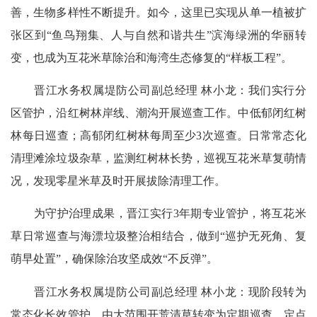
善，生物多样性不断提升。如今，这里已实现从单一植被扩
张区到“鱼鸟翔集、人与自然和谐共生”滨海绿洲的华丽转
变，也成为互花米草除治和海湾生态修复的“样板工程”。
晋江水务权属堤防公司副总经理 林小龙：我们实行分
区管护，沿红树林岸线、潮沟开展巡查工作。中低郁闭红树
林每日巡查；高郁闭红树林每周至少3次巡查。日常常态化
清理滩涂垃圾杂草，监测红树林长势，巡视互花米草复萌情
况，发现零星米草及时开展拔除清理工作。
为守护治理成果，晋江实行3年期专业管护，将互花米
草日常巡查与海漂垃圾整治相结合，做到“巡护无死角、复
萌早处置”，确保除治攻坚成效“不反弹”。
晋江水务权属堤防公司副总经理 林小龙：现阶段转为
常态化长效管护，由大范围开荒清草转变为定期巡查、定点