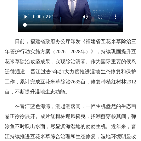
日前，福建省政府办公厅印发《福建省互花米草除治三
年管护行动实施方案（2026—2028年）》，持续巩固提升互
花米草除治攻坚成果，实现除治清零。作为国际重要的候鸟
迁徙通道，晋江过去5年加大力度推进湿地生态修复和保护
工作，累计完成互花米草除治7635亩，修复种植红树林2912
亩，不断提升湿地生态功能。
在晋江蓝色海湾，潮起潮落间，一幅生机盎然的生态画
卷正徐徐展开。成片红树林迎风摇曳，招潮蟹穿梭其间，弹
涂鱼不时跃出水面，尽显滨海湿地的勃勃生机。近年来，晋
江持续推进互花米草综合治理和生态修复，湿地环境明显改