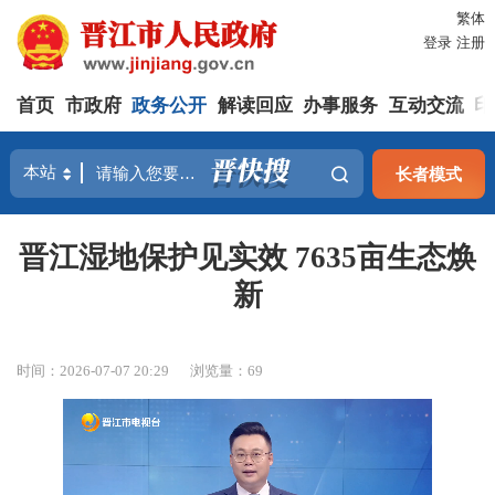
繁体
登录
注册
首页
市政府
政务公开
解读回应
办事服务
互动交流
印
长者模式
晋江湿地保护见实效 7635亩生态焕
新
时间：2026-07-07 20:29
浏览量：
69