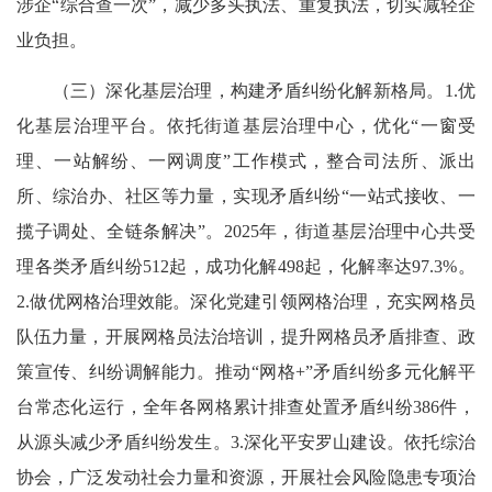
涉企“综合查一次”，减少多头执法、重复执法，切实减轻企
业负担。
（三）深化基层治理，构建矛盾纠纷化解新格局。1.优
化基层治理平台。依托街道基层治理中心，优化“一窗受
理、一站解纷、一网调度”工作模式，整合司法所、派出
所、综治办、社区等力量，实现矛盾纠纷“一站式接收、一
揽子调处、全链条解决”。2025年，街道基层治理中心共受
理各类矛盾纠纷512起，成功化解498起，化解率达97.3%。
2.做优网格治理效能。深化党建引领网格治理，充实网格员
队伍力量，开展网格员法治培训，提升网格员矛盾排查、政
策宣传、纠纷调解能力。推动“网格+”矛盾纠纷多元化解平
台常态化运行，全年各网格累计排查处置矛盾纠纷386件，
从源头减少矛盾纠纷发生。3.深化平安罗山建设。依托综治
协会，广泛发动社会力量和资源，开展社会风险隐患专项治