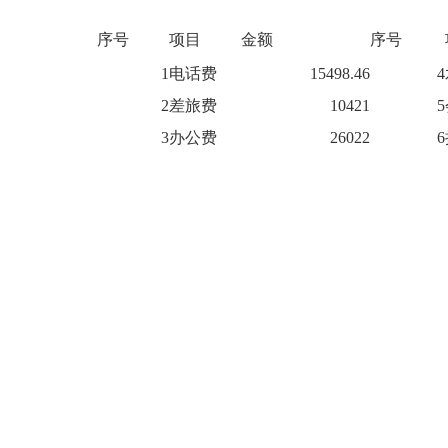
序号
项目
金额
序号
1
电话费
15498.46
4
2
差旅费
10421
5
3
办公费
26022
6