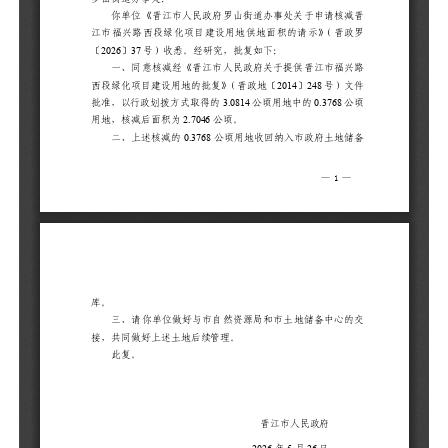
储
三
的