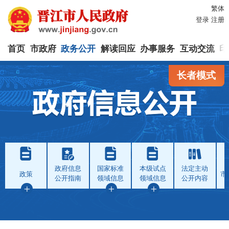
繁体
登录
注册
首页
市政府
政务公开
解读回应
办事服务
互动交流
印
长者模式
政府信息
国家标准
本级试点
法定主动
政策
市
公开指南
领域信息
领域信息
公开内容