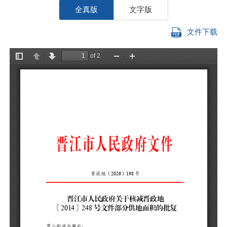
全真版
文字版
文件下载
罗
你
减
（
一
兴
号
的
二