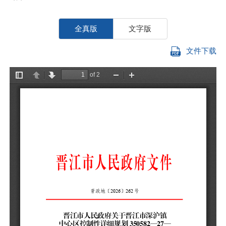
全真版
文字版
文件下载
深
你
细
示
究
一
3
称