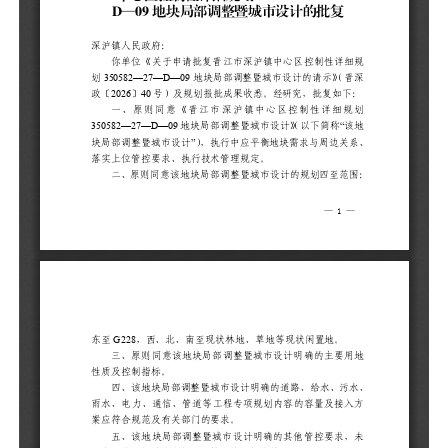
求
二
范
置
三
用
四
污
量
五
求
六