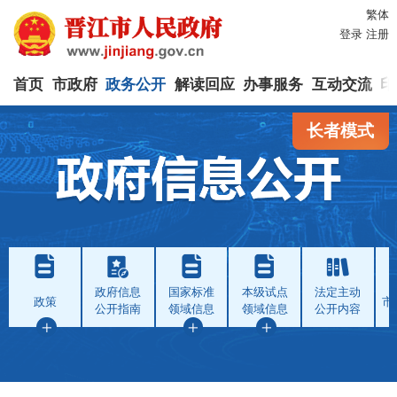
繁体
登录
注册
首页
市政府
政务公开
解读回应
办事服务
互动交流
印
长者模式
政府信息
国家标准
本级试点
法定主动
政策
市
公开指南
领域信息
领域信息
公开内容