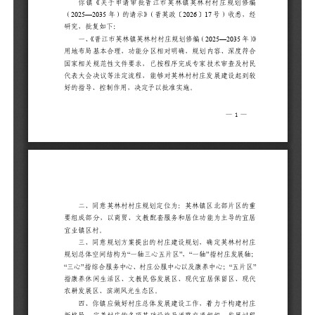
二
的
导
三
村
庄
养
现
四
村
发
优
局