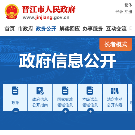
繁体
登录
注册
首页
市政府
政务公开
解读回应
办事服务
互动交流
印
长者模式
政府信息
国家标准
本级试点
法定主动
政策
市
公开指南
领域信息
领域信息
公开内容