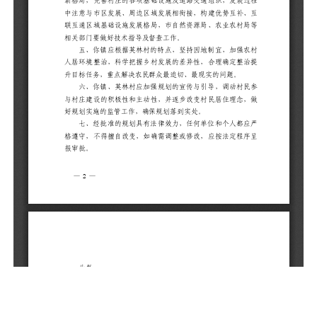
五
农
定
的
六
民
理
七
应
定