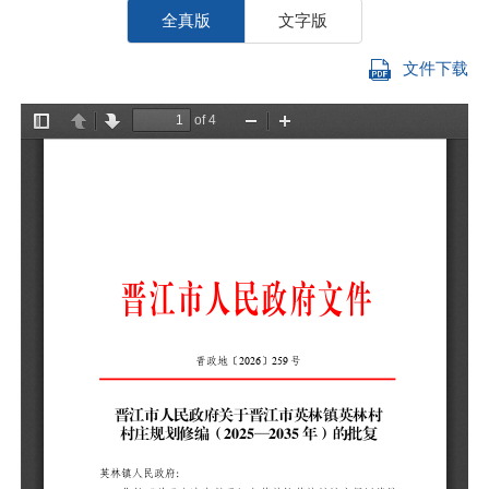
全真版
文字版
文件下载
英
你
编
悉
一
年
度
及
设