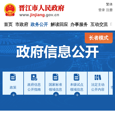
繁体
登录
注册
首页
市政府
政务公开
解读回应
办事服务
互动交流
印
长者模式
政府信息
国家标准
本级试点
法定主动
政策
市
公开指南
领域信息
领域信息
公开内容