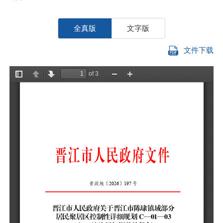
全真版
文字版
文件下载
陈
你
区
（
批
一
性
调