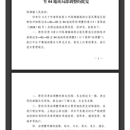
控
二
西
路
三
标
应
率
四
通
合
控
好