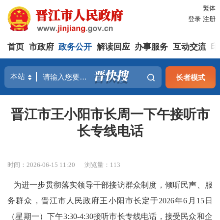
繁体
登录
注册
首页
市政府
政务公开
解读回应
办事服务
互动交流
印
长者模式
晋江市王小阳市长周一下午接听市
长专线电话
时间：2026-06-15 11:20
浏览量：
113
为进一步贯彻落实领导干部接访群众制度，倾听民声、服
务群众，晋江市人民政府王小阳市长定于
2026年6月15日
（星期一）下午3:30-4:30接听市长专线电话，接受民众和企