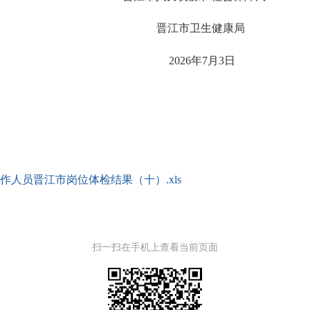
晋江市卫生健康局
202
6
年
7
月
3
日
作人员晋江市岗位体检结果（十）.xls
扫一扫在手机上查看当前页面