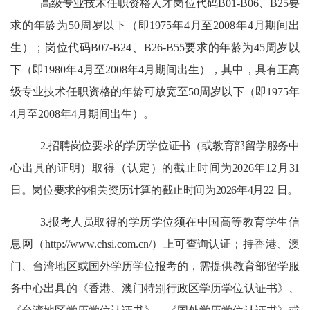
高级专业技术任职资格人才岗位代码
B01-B
06、B25
要
求的年龄为
50周岁以下（即197
5
年
4
月至
200
8
年
4
月期间出
生）
；岗位代码
B07-B24、B26-B55要求的年龄为
45周岁以
下（即19
80
年
4
月至
200
8
年
4
月期间出生），
其中，
具有正高
级专业技术任职资格的年龄可放宽至
50周岁以下（即197
5
年
4
月至
200
8
年
4
月期间出生）。
2
.
招聘岗位要求的学历学位证书
（或教育部留学服务中
心出具的证明）取得（认定）的截止
时间为
202
6
年
12
月
31
日。岗位要求的相关资历计算的截止时间为
202
6
年
4
月
22
日
。
3
.
报考人员取得的学历学位须在中国高等教育学生信
息网（
http://www.chsi.com.cn/
）上可查询认证
；
持香港、澳
门、台湾地区或国外学历
学位
报考的，需提供教育部留学服
务中心出具的《香港、澳门特别行政区学历学位认证书》、