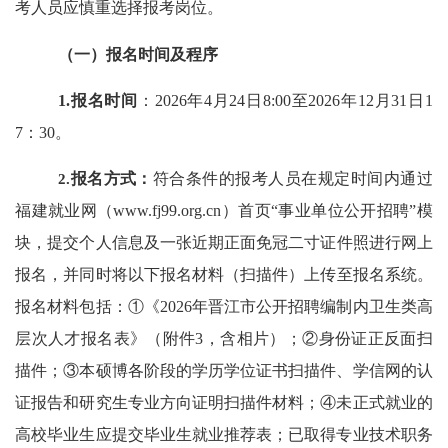
考人员应慎重选择报考岗位。
（一）
报名时间及程序
1.
报名时间
：
202
6
年
4
月
24
日
8:00
至
2026年12
月
31
日
1
7：
30
。
2.
报名方式：
符合条件的报考人员在规定时间内通过
福建就业网（
www.fj99.org.cn
）首页“事业单位公开招聘”模
块
，提交个人信息及一张近期正面免冠二寸证件照进行网上
报名
，并
同时将以下报名材料
（扫描件）
上传至报名系统
。
报名材料包括：
①《202
6
年晋江市公开招聘编制内卫生类高
层次人才
报名
表》（附件
3
，含相片）；
②身份证正反面扫
描件；③本硕博各阶段的学历学位证书扫描件、学信网的认
证报告和研究生专业方向证明扫描件材料；④未正式就业的
高校毕业生应提交毕业生就业推荐表；已取得专业技术职务