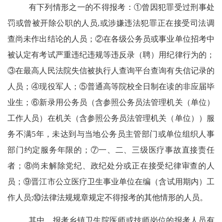
有下列情形之一的不得报考：
①曾因犯罪受过刑事处
罚或曾被开除公职的人员,或涉嫌违法犯罪正在接受司法调
查尚未作出结论的人员；②在各级公务员或事业单位招考中
被认定有考试严重违纪违规等违反录（聘）用纪律行为的；
③在最高人民法院失信被执行人查询平台查询有失信记录的
人员；④现役军人；⑤普通高等院校全日制在读的非应届毕
业生；⑥新录用公务员（含参照公务员法管理机关（单位）
工作人员）在机关（含参照公务员法管理机关（单位））服
务不满5年，未达到与当地公务员主管部门或单位组织人事
部门约定服务年限的；⑦一、二、三级医疗事故直接责任
者；⑧尚未解除党纪、政纪处分或正在接受纪律审查的人
员；
⑨
晋江市公立医疗卫生事业单位在编（含试用期内）工
作人员
;
⑩法律法规规章规定不得报考的其他情形的人员。
其中，报考乡镇卫生院医师或技师岗位的报考人员有