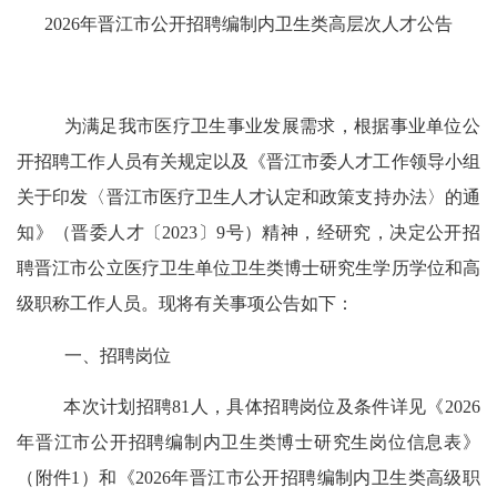
202
6
年晋江市公开招聘编制内卫生类
高层次人才公告
为满足我市医疗卫生事业发展需求，根据事业单位公
开招聘工作人员有关规定以及《
晋江市委人才工作领导小组
关于印发
〈
晋江市医疗卫生人才认定和政策支持办法
〉
的通
知
》（晋委人才
〔
202
3
〕
9
号）精神，经研究，决定公开招
聘晋江市公立医疗卫生单位卫生类博士研究生学历学位和高
级职称工作人员。现将有关事项公告如下：
一、招聘岗位
本次计划招聘
81
人，
具体招聘岗位及条件详见《
202
6
年晋江市公开招聘编制内卫生类博士研究生岗位信息表
》
（附件
1
）和《
202
6
年晋江市公开招聘编制内卫生类高级职