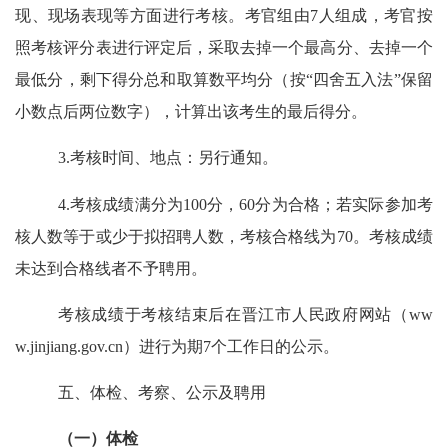
现、现场表现等方面进行考核。考官组由
7
人组成，考官按
照
考核
评分表进行评定后，采取去掉一个最高分、去掉一个
最低分，剩下得分总和取算数平均分（按
“四舍五入法”保留
小数点后两位数字），计算出该考生的最后得分。
3
.考核时间、地点：另行通知。
4.
考核
成绩
满分为
100
分，
60分为
合格
；若实际参加考
核人数等于或少于拟招聘人数，考核合格线为
70。考核
成绩
未达到合格线者不予聘用。
考核
成绩于
考核
结束后在晋江市人民政府网站（
ww
w.jinjiang.gov.cn
）进行为期
7
个工作日的公示。
五、体检、考察、公示及聘用
（一）体检