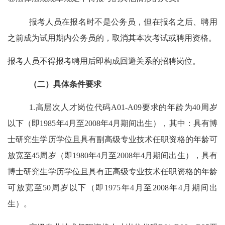
报考人员在报名时不是公务员，但在报名之后、聘用
之前成为试用期内公务员的，取消其本次考试或聘用资格。
报考人员不得报考聘用后即构成回避关系的招聘岗位
。
（二）具体条件要求
1.高层次人才岗位代码A01-A
09
要求的年龄为
40周岁
以下（即198
5
年
4
月至
200
8
年
4
月期间出生）
，其中：
具有博
士研究生学历学位且具有副高级专业技术任职资格的年龄可
放宽至
45周岁（即19
80
年
4
月至
200
8
年
4
月期间出生）
，
具有
博士研究生学历学位且具有正高级专业技术任职资格的年龄
可放宽至
50周岁以下（即197
5
年
4
月至
200
8
年
4
月期间出
生）。