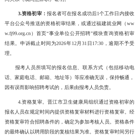
3.资格初审：
报名者可在报名成功后
1
个工作
日内接收
平台公众号推送的资格初审结果，或
通过
福建就业网（
ww
w.fj99.org.cn
）首页“事业单位公开招聘”模块
查询资格初审
结果。申诉截止时间为
202
6
年
12
月
31
日
17:30，逾期不予受
理。
报考人员所填写的报名信息、联系方式（包括移动电
话、家庭电话、邮箱、地址等）等应准确无误，保持畅通，
因有误而影响招聘考试的，后果由报考人员负责。
4.资格复审。
晋江市卫生健康局
组织通过资格初审的
报名人员在规定时间内提供资格复审材料进行资格复审。
经
资格
复审
符合招聘条件的，确定为参加考核人员。资格条件
的最终确认以聘用阶段的复核结果为准。
资格复审时间另行