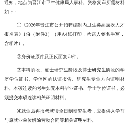
通知，地点为
晋江市卫生健康局人事科。
资格复审
所需材料
如下：
①《202
6
年晋江市公开招聘编制内卫生类高层次人才
报名表
》
1份（附件
3
）（用
A4纸打印，承诺人签名手写，
含相片）。
②身份证原件及正反面复印件。
③本科阶段、硕士研究生阶段及博士研究生阶段的学
历学位证书、学信网的认证报告、研究生专业方向证明材
料。本硕连读的考生如无本科毕业证书、学士学位证书，必
须提交本硕连读相关证明材料。
④就业后再报考就读
全日制
研究生者，应提供入学前
与原就业单位解除劳动合同等相关证明材料。