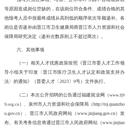
等原因造成岗位空缺的，在该岗位符合条件、成绩合格的其
他报考人员中按最终成绩从高到低的顺序依次等额递补。各
岗位是否递补由晋江市卫生健康局商晋江市人力资源和社会
保障局研究决定（递补次数原则上不超过两次）。
六
、其他事项
（一）相关人才优惠政策按照《
晋江市委人才工作领
导小组关于印发
〈
晋江市医疗卫生人才认定和政策支持办
法
〉
的通知
》（晋委人才
〔
202
3
〕
9
号）
文件执行
。
（二）
本次公开招聘的公告通过
福建就业网（
www.fj9
9.org.cn
）、泉州市人力资源和社会保障局（
http://rsj.quanzho
u.gov.cn
）
、
晋江市人民政府网站（
www.jinjiang.gov.cn
）
发
布。有关考务信息将
通过
晋江市人民政府
网站
（
www.jinjian