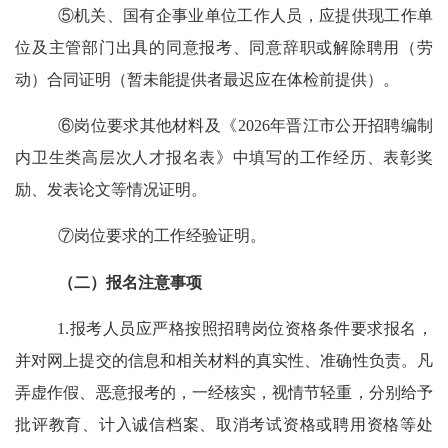
⑤
机关、国有企事业单位工作人员
，应提供现工作单
位及主管部门出具的同意报考、同意辞职或解除聘用（劳
动）合同证明（暂未能提供者最迟应在体检
前
提供）。
⑥岗位要求其他材料及
《
202
6
年晋江市公开招聘编制
内卫生类高层次人才
报名表
》
中填写的工作经历、表彰奖
励、发表论文等情况证明。
⑦岗位要求的工作
经验
证明。
（
二
）报名注意事项
1.报考人员应严格按照招聘岗位资格条件要求报名，
并对网上提交的信息和相关材料的真实性、准确性负责。凡
弄虚作假、恶意报考的，一经核实，视情节轻重，分别给予
批评教育、计入诚信档案、取消考试资格或聘用资格等处