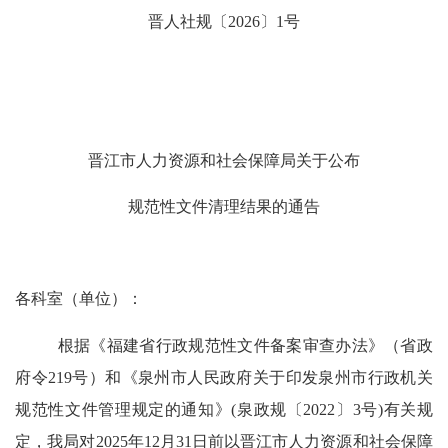
晋
人社
规
〔
202
6
〕
1
号
晋江市人力资源和社会保障局关于公布
规范性文件清理结果的通告
各科室（单位）：
根据《福建省行政规范性文件备案审查办法》（省政
府令
219
号）和《泉州市人民政府关于印发泉州市行政机关
规范性文件管理规定的通知》
(
泉政
规
〔
20
22
〕
3
号
)
有关规
定，我局对
202
5
年
12
月
31
日前以晋江市人力资源和社会保障