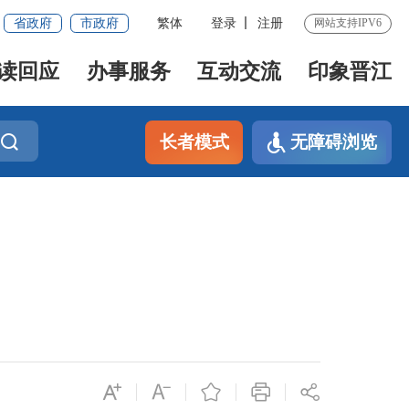
省政府
市政府
繁体
登录
注册
网站支持IPV6
读回应
办事服务
互动交流
印象晋江
长者模式
无障碍浏览